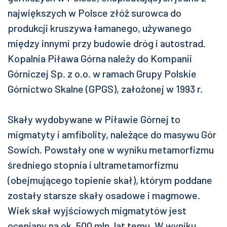
największych w Polsce złóż surowca do
produkcji kruszywa łamanego, używanego
między innymi przy budowie dróg i autostrad.
Kopalnia Piława Górna należy do Kompanii
Górniczej Sp. z o.o. w ramach Grupy Polskie
Górnictwo Skalne (GPGS), założonej w 1993 r.
Skały wydobywane w Piławie Górnej to
migmatyty i amfibolity, należące do masywu Gór
Sowich. Powstały one w wyniku metamorfizmu
średniego stopnia i ultrametamorfizmu
(obejmującego topienie skał), którym poddane
zostały starsze skały osadowe i magmowe.
Wiek skał wyjściowych migmatytów jest
oceniany na ok. 500 mln. lat temu. W wyniku