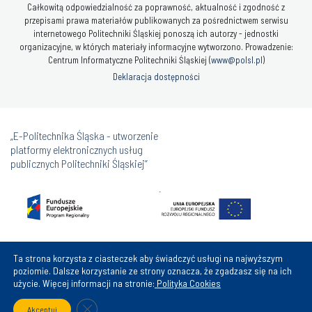
Całkowitą odpowiedzialność za poprawność, aktualność i zgodność z
przepisami prawa materiałów publikowanych za pośrednictwem serwisu
internetowego Politechniki Śląskiej ponoszą ich autorzy - jednostki
organizacyjne, w których materiały informacyjne wytworzono. Prowadzenie:
Centrum Informatyczne Politechniki Śląskiej (
www@polsl.pl
)
Deklaracja dostępności
„E-Politechnika Śląska - utworzenie
platformy elektronicznych usług
publicznych Politechniki Śląskiej”
Ta strona korzysta z ciasteczek aby świadczyć usługi na najwyższym
poziomie. Dalsze korzystanie ze strony oznacza, że zgadzasz się na ich
użycie. Więcej informacji na stronie:
Polityka Cookies
Close GDPR Cookie Banner
Akceptuj