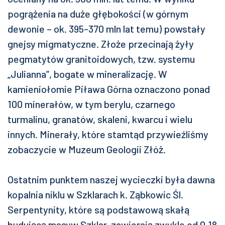
pogrążenia na duże głębokości (w górnym
dewonie – ok. 395-370 mln lat temu) powstały
gnejsy migmatyczne. Złoże przecinają żyły
pegmatytów granitoidowych, tzw. systemu
„Julianna”, bogate w mineralizację. W
kamieniołomie Piława Górna oznaczono ponad
100 minerałów, w tym berylu, czarnego
turmalinu, granatów, skaleni, kwarcu i wielu
innych. Minerały, które stamtąd przywieźliśmy
zobaczycie w Muzeum Geologii Złóż.
Ostatnim punktem naszej wycieczki była dawna
kopalnia niklu w Szklarach k. Ząbkowic Śl.
Serpentynity, które są podstawową skałą
budującą masyw Szklar, zawierają zwykle od 0,18